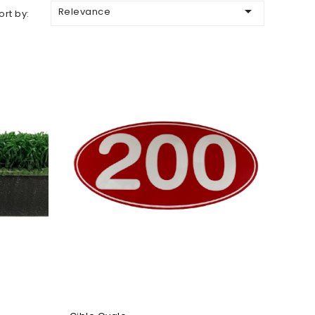

Relevance
ort by: