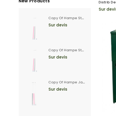
New Products
Distrib De
Sur devi
C
Opy Of Hampe Standard 2m Rayée Ferrule Crantée
Sur devis
C
Opy Of Hampe Standard 2m Rayée Ferrule Crantée
Sur devis
C
Opy Of Hampe Javelot 2m20 Rayée Blanc Et Noir Ferrule Crantée
Sur devis