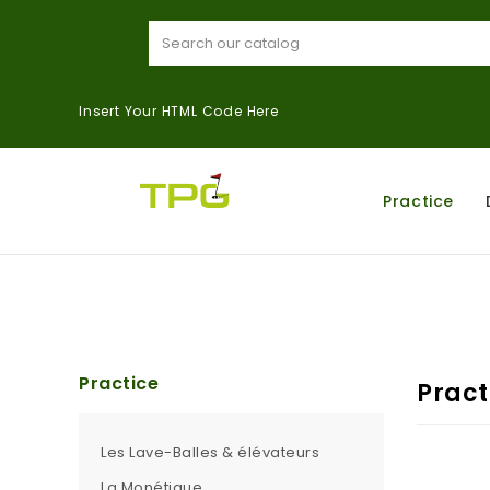
Insert Your HTML Code Here
Practice
Practice
Pract
Les Lave-Balles & élévateurs
La Monétique