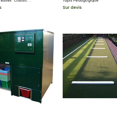
 Balles "Classic"...
Tapis Pédagogique
s
Sur devis