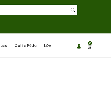
0
ouse
Outils Péda
LOA