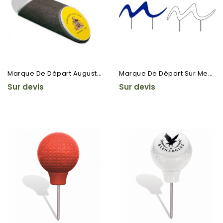
M
Arque De Départ Augusta...
M
Arque De Départ Sur Mesure
Sur devis
Sur devis