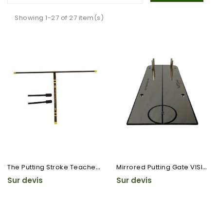
Showing 1-27 of 27 item(s)
T
He Putting Stroke Teacher ©
M
Irrored Putting Gate VISIO ©
Sur devis
Sur devis