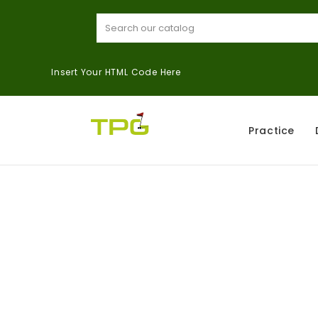
Insert Your HTML Code Here
Practice