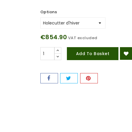
Options
€854.90
VAT excluded
Add To Basket