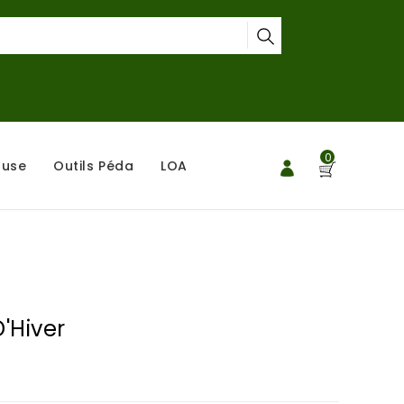
0
ouse
Outils Péda
LOA
D'Hiver