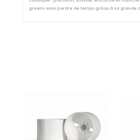
classique : précision, solidité, efficacité et manch
greens sans perdre de temps grâce à sa grande zo