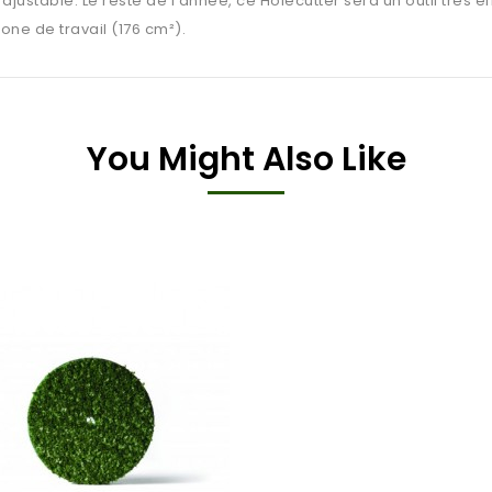
e ajustable. Le reste de l’année, ce Holecutter sera un outil très
ne de travail (176 cm²).
You Might Also Like