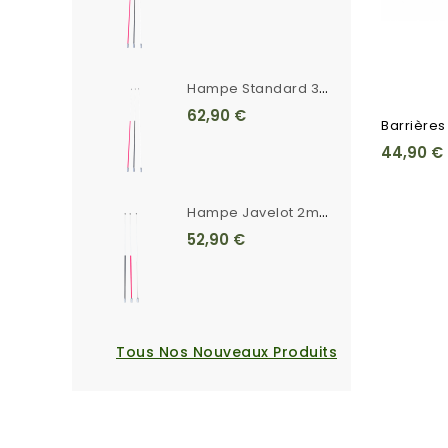
H
Ampe Standard 3m Rayée Ferrule Crantée
62,90 €
Barrières
44,90 €
H
Ampe Javelot 2m20 Unie Blanche Ferrule Crantée
52,90 €
Tous Nos Nouveaux Produits