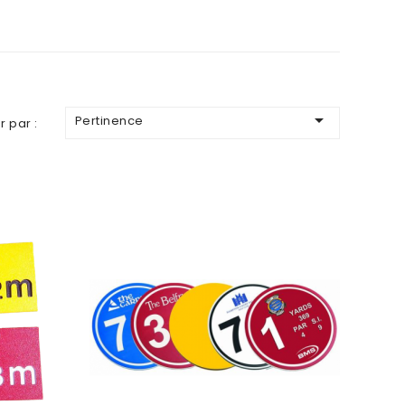

Pertinence
r par :