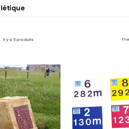
létique
Trie
Il y a 11 produits.