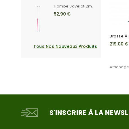
H
Ampe Javelot 2m20 Unie Blanche Ferrule Crantée
52,90 €
Brosse À
219,00 €
Tous Nos Nouveaux Produits
Affichage
S'INSCRIRE À LA NEWS