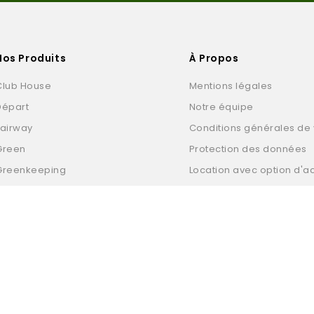
Nos Produits
À Propos
Club House
Mentions légales
Départ
Notre équipe
Fairway
Conditions générales de
Green
Protection des données
Greenkeeping
Location avec option d'a
Practice
Contactez-nous
Produits Pro Shop
© 2026 - Tous droits réservés