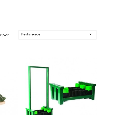

Pertinence
r par :