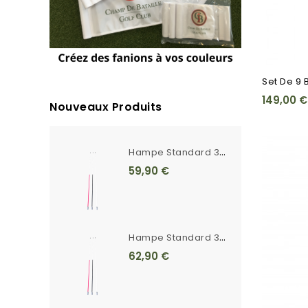
Set De 9 
149,00 €
Nouveaux Produits
H
Ampe Standard 3m Unie Blanche Ferrule Crantée
59,90 €
H
Ampe Standard 3m Rayée Ferrule Crantée
62,90 €