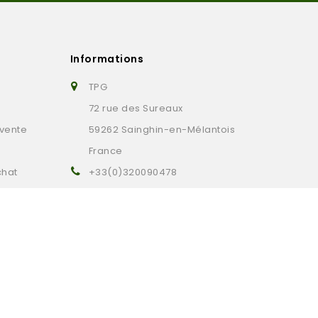
Informations
TPG
72 rue des Sureaux
 vente
59262 Sainghin-en-Mélantois
France
chat
+33(0)320090478
contact@tpg-golf.com