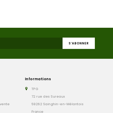
Informations
TPG
72 rue des Sureaux
 vente
59262 Sainghin-en-Mélantois
France