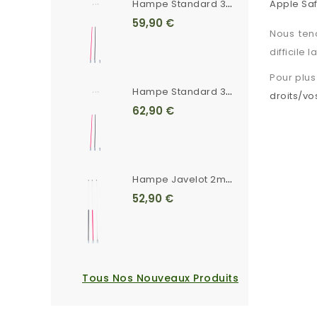
H
Ampe Standard 3m Unie Blanche Ferrule Crantée
Apple Saf
59,90 €
Nous ten
difficile 
Pour plus
H
Ampe Standard 3m Rayée Ferrule Crantée
droits/vo
62,90 €
H
Ampe Javelot 2m20 Unie Blanche Ferrule Crantée
52,90 €
Tous Nos Nouveaux Produits