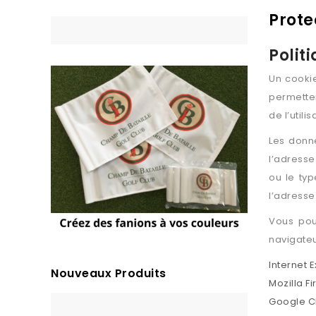
Prote
Polit
Un cookie
permette
de l’util
Les donné
l’adresse
ou le typ
l’adresse
Vous pou
navigateu
Internet 
Nouveaux Produits
Mozilla Fi
Google 