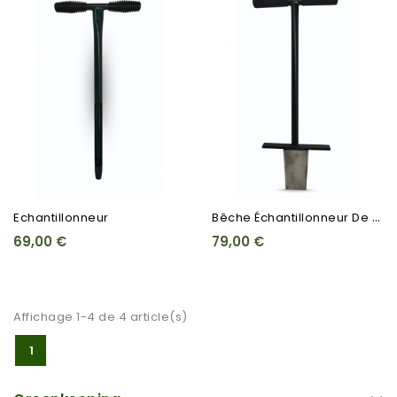
B
Êche Échantillonneur De Sol
Echantillonneur
69,00 €
79,00 €
Affichage 1-4 de 4 article(s)
1