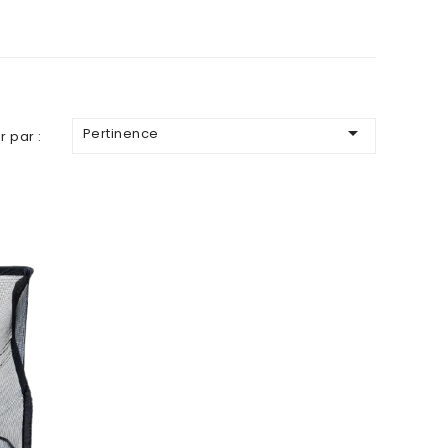

Pertinence
r par :