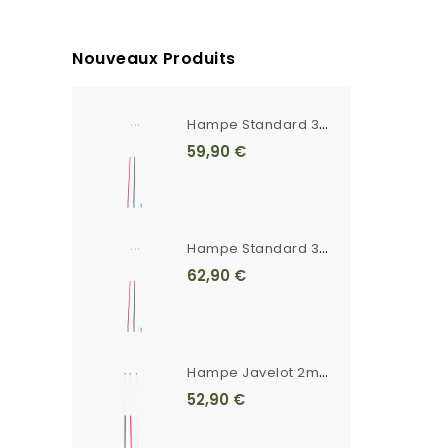
Nouveaux Produits
H
Ampe Standard 3m Unie Blanche Ferrule Crantée
59,90 €
H
Ampe Standard 3m Rayée Ferrule Crantée
62,90 €
H
Ampe Javelot 2m20 Unie Blanche Ferrule Crantée
52,90 €