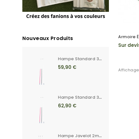
Armoire É
Nouveaux Produits
Sur devi
H
Ampe Standard 3m Unie Blanche Ferrule Crantée
59,90 €
Affichage
H
Ampe Standard 3m Rayée Ferrule Crantée
62,90 €
H
Ampe Javelot 2m20 Unie Blanche Ferrule Crantée