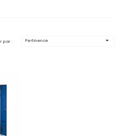

Pertinence
r par :