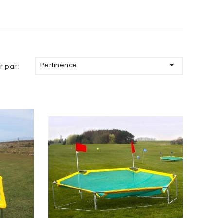

Pertinence
r par :