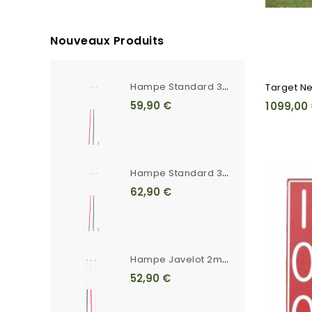
Nouveaux Produits
H
Ampe Standard 3m Unie Blanche Ferrule Crantée
Target Ne
59,90 €
1 099,00
H
Ampe Standard 3m Rayée Ferrule Crantée
62,90 €
H
Ampe Javelot 2m20 Unie Blanche Ferrule Crantée
52,90 €