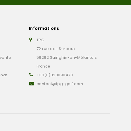
Informations
TPG
72 rue des Sureaux
 vente
59262 Sainghin-en-Mélantois
France
chat
+33(0)320090478
contact@tpg-golf.com