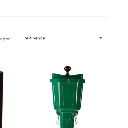

Pertinence
r par :