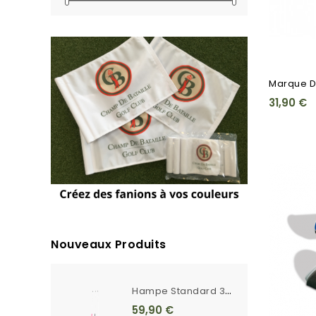
Marque D
31,90 €
Nouveaux Produits
H
Ampe Standard 3m Unie Blanche Ferrule Crantée
59,90 €