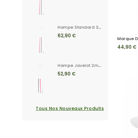
H
Ampe Standard 3m Rayée Ferrule Crantée
62,90 €
Marque D
44,90 €
H
Ampe Javelot 2m20 Unie Blanche Ferrule Crantée
52,90 €
Tous Nos Nouveaux Produits