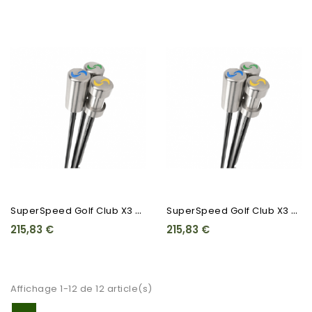
S
UperSpeed Golf Club X3 -...
S
UperSpeed Golf Club X3 -...
215,83 €
215,83 €
Affichage 1-12 de 12 article(s)