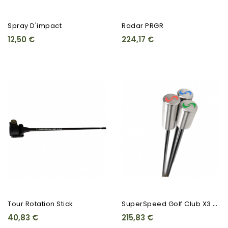
Spray D'impact
Radar PRGR
12,50 €
224,17 €
S
UperSpeed Golf Club X3 -...
Tour Rotation Stick
40,83 €
215,83 €