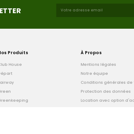
LETTER
Nos Produits
À Propos
Club House
Mentions légales
Départ
Notre équipe
Fairway
Conditions générales de
Green
Protection des données
Greenkeeping
Location avec option d'a
Practice
Contactez-nous
Produits Pro Shop