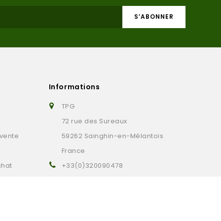
Informations
TPG
72 rue des Sureaux
 vente
59262 Sainghin-en-Mélantois
France
chat
+33(0)320090478
contact@tpg-golf.com