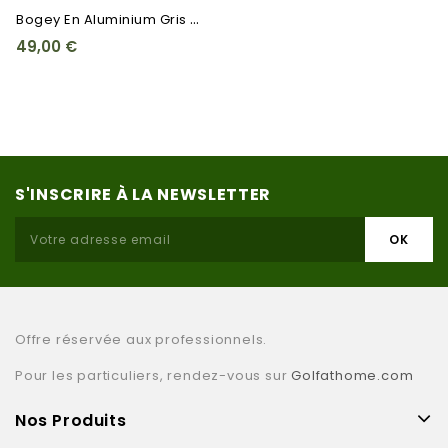
B
Ogey En Aluminium Gris Cranté
49,00 €
S'INSCRIRE À LA NEWSLETTER
Offre réservée aux professionnels.
Pour les particuliers, rendez-vous sur
Golfathome.com
Nos Produits